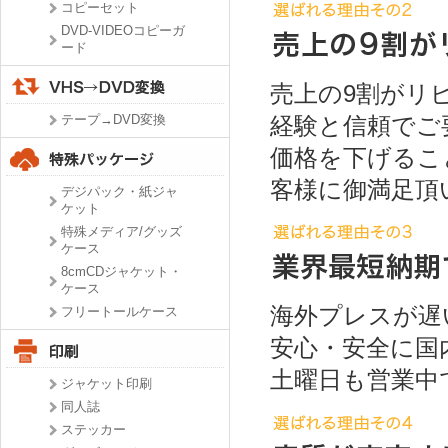
コピーセット
DVD-VIDEOコピーガ
ード
売上の9割がリ
経験と信頼でご
テープ→DVD変換
価格を下げるこ
客様に御満足頂
デジパック・紙ジャ
ケット
特殊メディア/グッズ
ケース
8cmCDジャケット・
ケース
海外プレスが遅
フリートールケース
安心・安全に国
土曜日も営業中
ジャケット印刷
同人誌
ステッカー