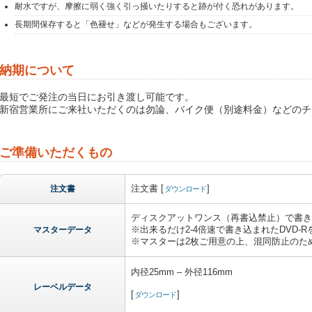
耐水ですが、摩擦に弱く強く引っ掻いたりすると跡が付く恐れがあります。
長期間保存すると「色褪せ」などが発生する場合もございます。
納期について
最短でご発注の当日にお引き渡し可能です。
新宿営業所にご来社いただくのは勿論、バイク便（別途料金）などのチ
ご準備いただくもの
注文書 [
]
注文書
ダウンロード
ディスクアットワンス（再書込禁止）で書き込
※出来るだけ2-4倍速で書き込まれたDVD-
マスターデータ
※マスターは2枚ご用意の上、混同防止のた
内径25mm – 外径116mm
レーベルデータ
[
]
ダウンロード