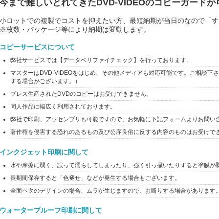
今まで難しいとれてきたDVD-VIDEOのコピーガード
小ロットでの複製でコストを抑えたい方、最短納期が当日のなので「す
※枚数・パッケージ等により納期は変動します。
コピーサービスについて
弊社サービスでは【データベリファイチェック】を行っております。
マスターはDVD-VIDEOをはじめ、その他メディアも対応可能です。ご相談
する場合がございます。）
プレス生産されたDVDのコピーはお受けできません。
同人作品に幅広く利用されております。
弊社で印刷、アッセンブリも可能ですので、お気軽に下記フォームよりお問い
著作権を侵害する恐れのあるもの及び公序良俗に反する内容のものはお受けで
インクジェット印刷に関して
水や摩擦に弱く、誤って濡らしてしまったり、強く引っ掻いたりすると塗膜が
長期間保存すると「色褪せ」などが発生する場合もございます。
全面ベタのデザインの場合、ムラが生じますので、お断りする場合があります
ウォータープルーフ印刷に関して