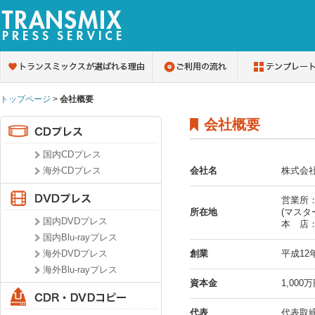
トップページ
>
会社概要
会社概要
国内CDプレス
海外CDプレス
会社名
株式会
営業所：
所在地
(マス
国内DVDプレス
本 店：
国内Blu-rayプレス
海外DVDプレス
創業
平成12
海外Blu-rayプレス
資本金
1,000
代表
代表取