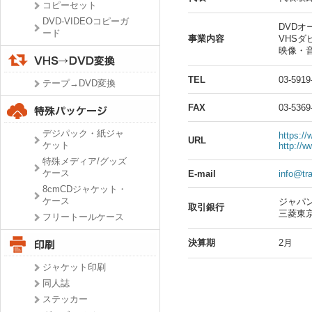
コピーセット
DVD-VIDEOコピーガ
DVDオ
ード
事業内容
VHS
映像・
TEL
03-5919
テープ→DVD変換
FAX
03-5369
デジパック・紙ジャ
https://
URL
ケット
http://w
特殊メディア/グッズ
ケース
E-mail
info@tr
8cmCDジャケット・
ケース
ジャパ
取引銀行
三菱東
フリートールケース
決算期
2月
ジャケット印刷
同人誌
ステッカー